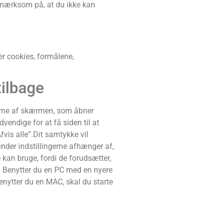
opmærksom på, at du ikke kan
er cookies, formålene,
tilbage
hjørne af skærmen, som åbner
vendige for at få siden til at
fvis alle”.Dit samtykke vil
inder indstillingerne afhænger af,
kan bruge, fordi de forudsætter,
e: Benytter du en PC med en nyere
enytter du en MAC, skal du starte