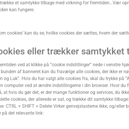
gså trække et samtykke tilbage med virkning for fremtiden…Vær 
siden kan fungere.
e om cookies’ kan du se, hvilke cookies der sættes, hvem der sætt
cookies eller trækker samtykket 
 fremtiden ved at klikke på “cookie indstillinger” nede i venstre 
bunden af banneret kan du fravælge alle cookies, der ikke er nød
 og Luk”. Hvis du har valgt alle cookies fra, skal du trykke på ”A
n computer ved at ændre indstillingerne i din browser. Hvor du f
 hvis du gør det, er der mange funktioner og services, du ikke 
tte cookies, der allerede er sat, og trække dit samtykke tilbag
ne: CTRL + SHIFT + Delete Virker genvejstasterne ikke, og/eller b
 på det relevante link: