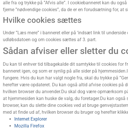
alle fra og trykke på ”Afvis alle”. I cookiebanneret kan du o
fjerne ”nødvendige cookies”, da de er en forudsætning for, at 
Hvilke cookies sættes
Under ”Læs mere” i banneret eller på ‘indsæt link til undersid
udløbsdatoen og om cookies sættes af 3. part.
Sådan afviser eller sletter du 
Du kan til enhver tid tilbagekalde dit samtykke til cookies for
banneret igen, og som er synlig på alle sider på hjemmesiden.I 
fungere. Hvis du kun har valgt nogle fra, skal du trykke på ”Gem
herefter være opdateret. Du kan også altid afvise cookies på di
hvilken browser du anvender.Du skal dog være opmærksom på, at
at hjemmesiden kan huske de valg, du foretager.Du kan også sle
browser, kan du slette dine cookies ved at bruge genvejstaster
med at finde ud af, hvilken browser du bruger og herefter klikke
Internet Explorer
Mozilla Firefox